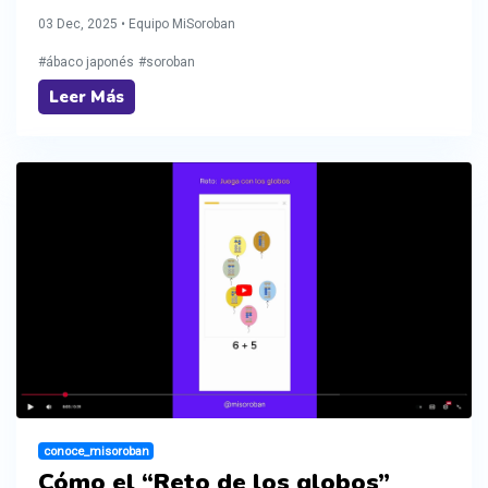
03 Dec, 2025 • Equipo MiSoroban
#ábaco japonés
#soroban
Leer Más
conoce_misoroban
Cómo el “Reto de los globos”