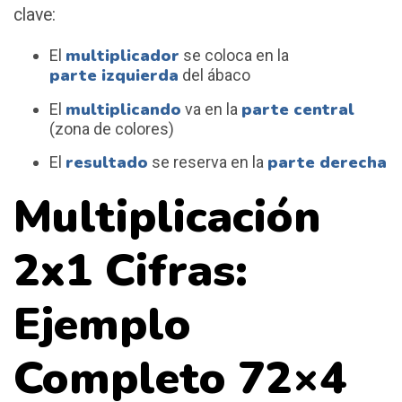
clave:
multiplicador
El
se coloca en la
parte izquierda
del ábaco
multiplicando
parte central
El
va en la
(zona de colores)
resultado
parte derecha
El
se reserva en la
Multiplicación
2x1 Cifras:
Ejemplo
Completo 72×4