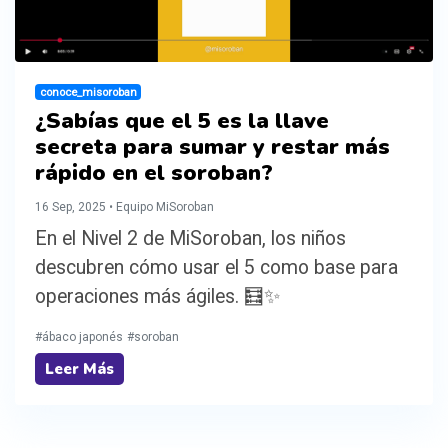
conoce_misoroban
¿Sabías que el 5 es la llave
secreta para sumar y restar más
rápido en el soroban?
16 Sep, 2025 • Equipo MiSoroban
En el Nivel 2 de MiSoroban, los niños
descubren cómo usar el 5 como base para
operaciones más ágiles. 🧮✨
#ábaco japonés
#soroban
Leer Más