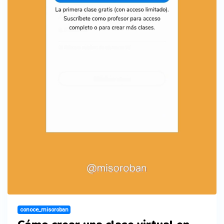
conoce_misoroban