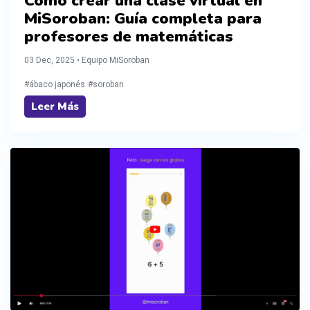
Cómo crear una clase virtual en
MiSoroban: Guía completa para
profesores de matemáticas
03 Dec, 2025 • Equipo MiSoroban
#ábaco japonés
#soroban
Leer Más