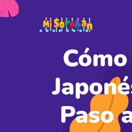
Cómo 
Japoné
Paso a