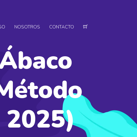
SO
NOSOTROS
CONTACTO
 Ábaco
 Método
a 2025)