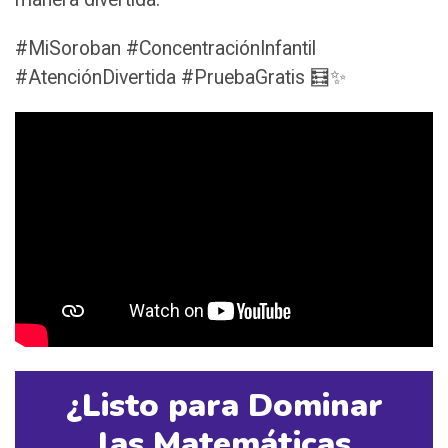
#MiSoroban #ConcentraciónInfantil
#AtenciónDivertida #PruebaGratis 🧮✨
¿Listo para Dominar
las Matemáticas