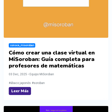
conoce_misoroban
Cómo crear una clase virtual en
MiSoroban: Guía completa para
profesores de matemáticas
03 Dec, 2025 • Equipo MiSoroban
#ábaco japonés
#soroban
Leer Más