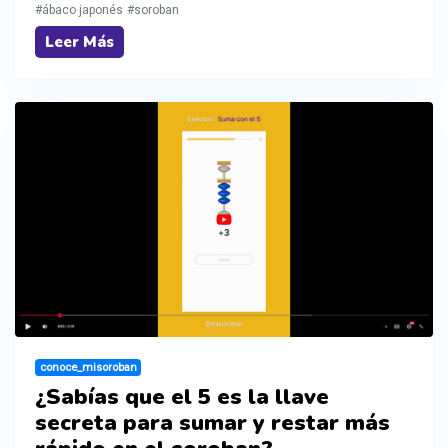
#ábaco japonés
#soroban
Leer Más
conoce_misoroban
¿Sabías que el 5 es la llave
secreta para sumar y restar más